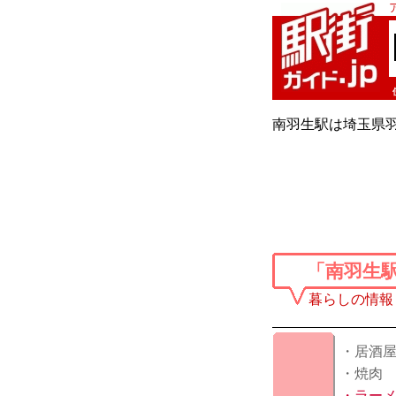
南羽生駅は埼玉県
「南羽生
暮らしの情報
・居酒
・焼肉
・
ラー