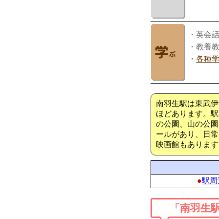
・英会
・教養
・
各種
南羽生駅は東武伊
ほどあります。駅
の公園、山の公園
ールがあり、日常
映画館もあります
●
駅周
「南羽生