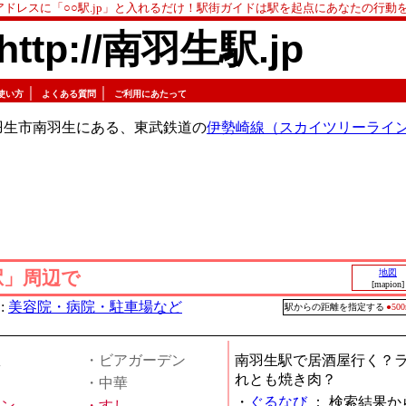
アドレスに「○○駅.jp」と入れるだけ！駅街ガイドは駅を起点にあなたの行動
http://南羽生駅.jp
｜
｜
使い方
よくある質問
ご利用にあたって
羽生市南羽生にある、東武鉄道の
伊勢崎線（スカイツリーライ
駅」周辺で
地図
[mapion]
:
美容院・病院・駐車場など
駅からの距離を指定する
●5
屋
・ビアガーデン
南羽生駅で居酒屋行く？
れとも焼き肉？
・中華
・
ぐるなび
：
検索結果か
メン
・
すし