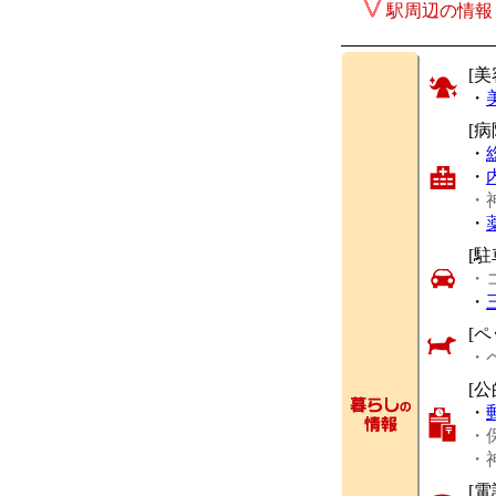
駅周辺の情報
[美
・
[
・
・
・
・
[駐
・
・
[ペ
・
[
・
・
・
[