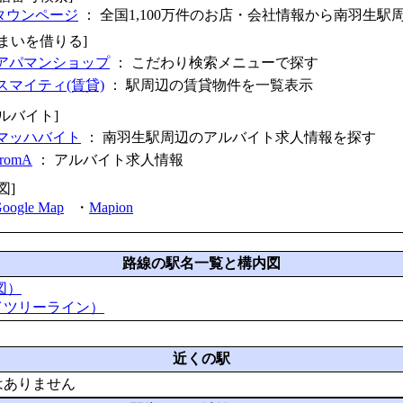
タウンページ
： 全国1,100万件のお店・会社情報から南羽生駅
住まいを借りる]
アパマンショップ
： こだわり検索メニューで探す
スマイティ(賃貸)
： 駅周辺の賃貸物件を一覧表示
アルバイト]
マッハバイト
： 南羽生駅周辺のアルバイト求人情報を探す
fromA
：
アルバイト求人情報
図]
oogle Map
・
Mapion
路線の駅名一覧と構内図
図）
イツリーライン）
近くの駅
はありません