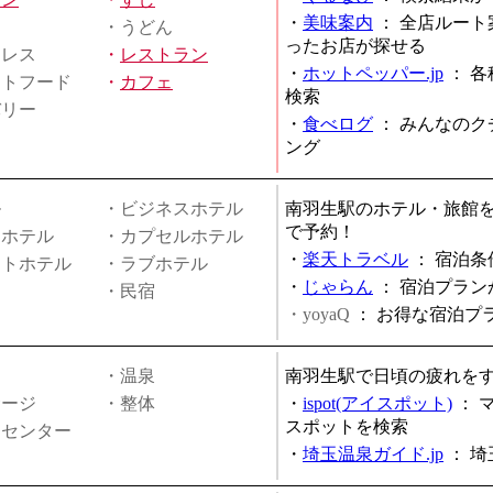
・
美味案内
：
全店ルート
・うどん
ったお店が探せる
ミレス
・
レストラン
・
ホットペッパー.jp
：
各
ストフード
・
カフェ
検索
バリー
・
食べログ
：
みんなのク
ング
ル
・ビジネスホテル
南羽生駅のホテル・旅館
で予約！
ィホテル
・カプセルホテル
・
楽天トラベル
：
宿泊条
ートホテル
・ラブホテル
・
じゃらん
：
宿泊プラン
・民宿
・yoyaQ
：
お得な宿泊プ
・温泉
南羽生駅で日頃の疲れを
サージ
・整体
・
ispot(アイスポット)
：
スポットを検索
スセンター
・
埼玉温泉ガイド.jp
：
埼