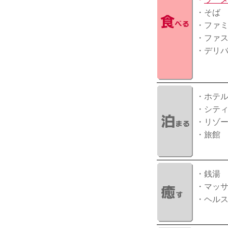
・そば
・ファ
・ファ
・デリ
・ホテ
・シテ
・リゾ
・旅館
・銭湯
・マッ
・ヘル