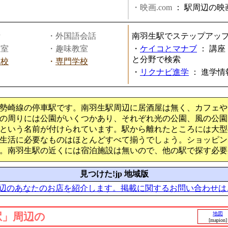
・映画.com
：
駅周辺の映
話
・外国語会話
南羽生駅でステップアッ
教室
・趣味教室
・
ケイコとマナブ
：
講座
と分野で検索
学校
・
専門学校
・
リクナビ進学
：
進学情
勢崎線の停車駅です。南羽生駅周辺に居酒屋は無く、カフェや
の周りには公園がいくつかあり、それぞれ光の公園、風の公園
という名前が付けられています。駅から離れたところには大型
生活に必要なものはほとんどすべて揃うでしょう。ショッピン
。南羽生駅の近くには宿泊施設は無いので、他の駅で探す必要
見つけた!jp 地域版
辺のあなたのお店を紹介します。掲載に関するお問い合わせは
駅」周辺の
地図
[mapion]