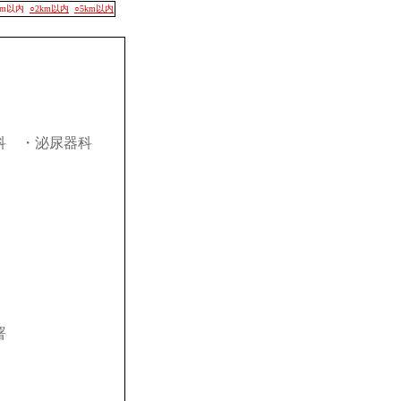
00m以内
○2km以内
○5km以内
科
・泌尿器科
署