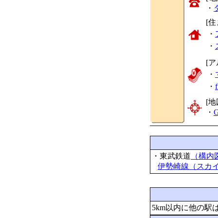
・
[
・
・
[
・
・
[地
・
G
・東武鉄道
（構内
伊勢崎線（スカ
5km以内に他の駅