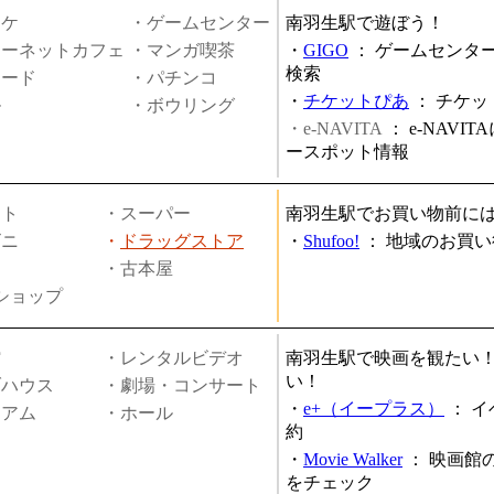
オケ
・ゲームセンター
南羽生駅で遊ぼう！
ターネットカフェ
・マンガ喫茶
・
GIGO
：
ゲームセンタ
検索
ヤード
・パチンコ
・
チケットぴあ
：
チケッ
ル
・ボウリング
・e-NAVITA
：
e-NAVI
ースポット情報
ート
・スーパー
南羽生駅でお買い物前に
ビニ
・
ドラッグストア
・
Shufoo!
：
地域のお買い
・古本屋
円ショップ
館
・レンタルビデオ
南羽生駅で映画を観たい
い！
ブハウス
・劇場・コンサート
・
e+（イープラス）
：
イ
ジアム
・ホール
約
・
Movie Walker
：
映画館
をチェック