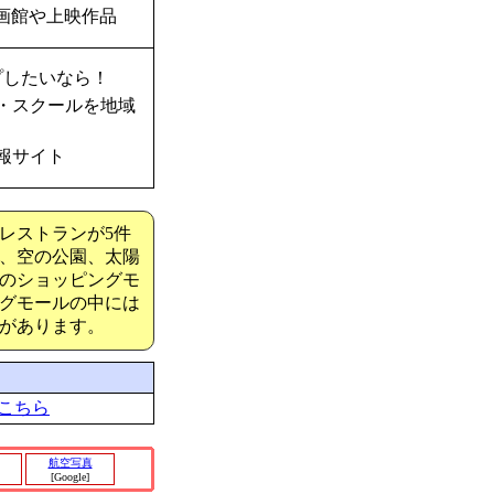
画館や上映作品
プしたいなら！
・スクールを地域
報サイト
レストランが5件
、空の公園、太陽
のショッピングモ
グモールの中には
があります。
こちら
航空写真
[Google]