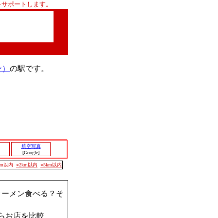
をサポートします。
ン）
の駅です。
航空写真
[Google]
00m以内
○2km以内
○5km以内
ラーメン食べる？そ
らお店を比較