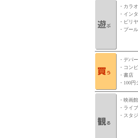
・カラ
・イン
・ビリ
・プー
・デパ
・コン
・書店
・100
・映画
・ライ
・スタ