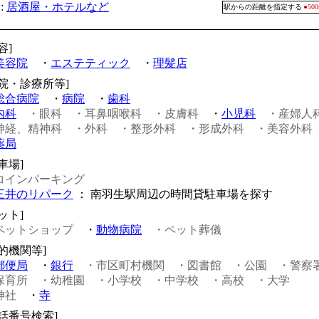
:
居酒屋・ホテルなど
駅からの距離を指定する
●5
容]
美容院
・
エステティック
・
理髪店
病院・診療所等]
総合病院
・
病院
・
歯科
内科
・眼科
・耳鼻咽喉科
・皮膚科
・
小児科
・産婦人
神経、精神科
・外科
・整形外科
・形成外科
・美容外科
薬局
車場]
コインパーキング
三井のリパーク
： 南羽生駅周辺の時間貸駐車場を探す
ット]
ペットショップ
・
動物病院
・ペット葬儀
公的機関等]
郵便局
・
銀行
・市区町村機関
・図書館
・公園
・警察
保育所
・幼稚園
・小学校
・中学校
・高校
・大学
神社
・
寺
電話番号検索]